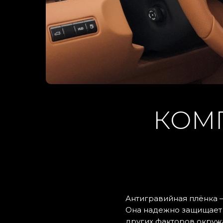
ЗАГ
Кнопка
КОМ
50
14
35
25
Антигравийная плёнка 
Она надежно защищает а
других факторов окру