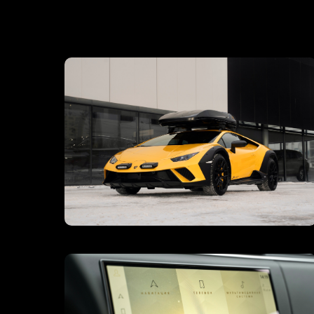
ЗАГ
Кнопка
50
14
35
25