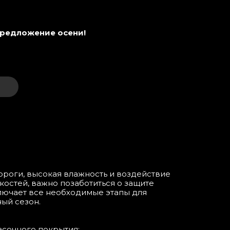
предложение осени!
ороги, высокая влажность и воздействие
костей, важно позаботиться о защите
ключает все необходимые этапы для
ый сезон.
асочного покрытия;