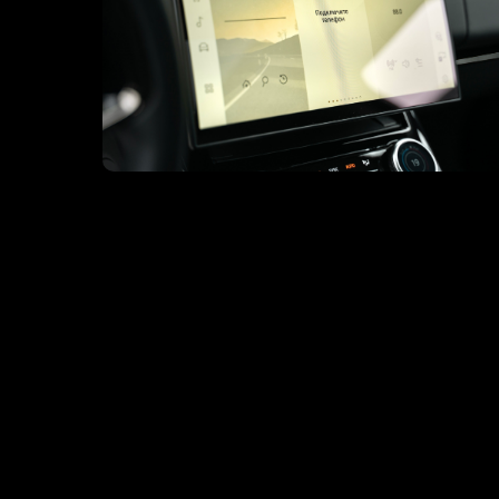
ЗАГ
Кнопка
50
14
35
25