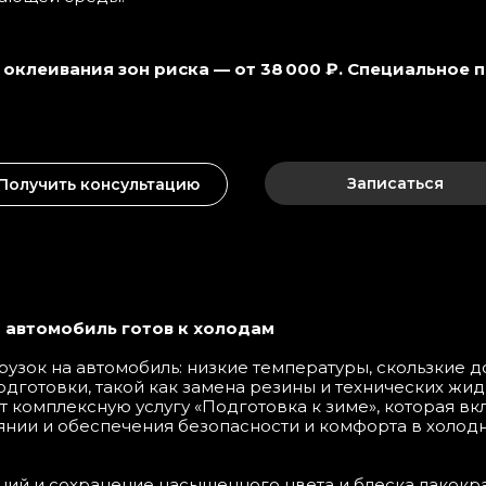
оклеивания зон риска — от 38 000 ₽. Специальное 
Записаться
Получить консультацию
Текст
15
12
 автомобиль готов к холодам
узок на автомобиль: низкие температуры, скользкие д
одготовки, такой как замена резины и технических жид
 комплексную услугу «Подготовка к зиме», которая в
янии и обеспечения безопасности и комфорта в холодн
ий и сохранение насыщенного цвета и блеска лакокр