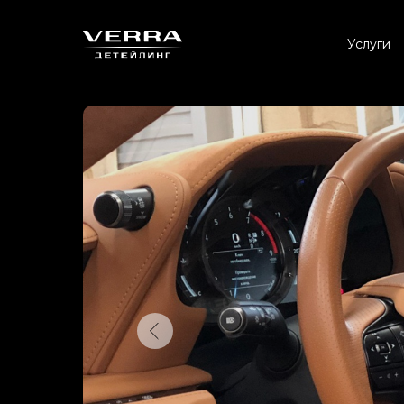
Услуги
ЗАГ
Кнопка
50
14
35
25