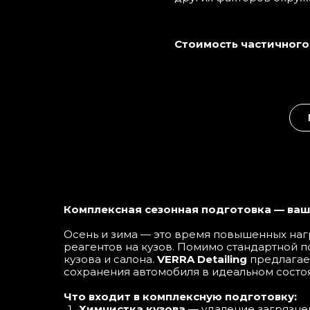
Стоимость частичного 
ЗАГ
Кнопка
50
14
35
Комплексная сезонная подготовка — ваш
25
Осень и зима — это время повышенных нагр
ЗАГ
Кнопка
реагентов на кузов. Помимо стандартной п
кузова и салона.
VERRA Detailing
предлагает
50
14
сохранения автомобиля в идеальном состо
35
Что входит в комплексную подготовку:
25
Химчистка кузова
— удаление загрязнен