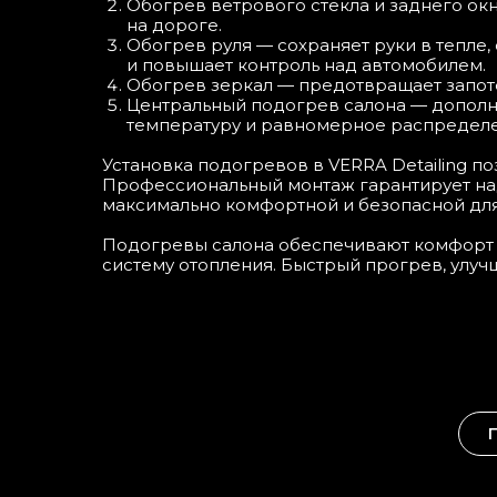
Обогрев ветрового стекла и заднего окн
25
на дороге.
Обогрев руля — сохраняет руки в тепле,
и повышает контроль над автомобилем.
Обогрев зеркал — предотвращает запот
Центральный подогрев салона — дополн
температуру и равномерное распределен
Установка подогревов в VERRA Detailing п
Профессиональный монтаж гарантирует над
максимально комфортной и безопасной для
Подогревы салона обеспечивают комфорт и 
систему отопления. Быстрый прогрев, улучш