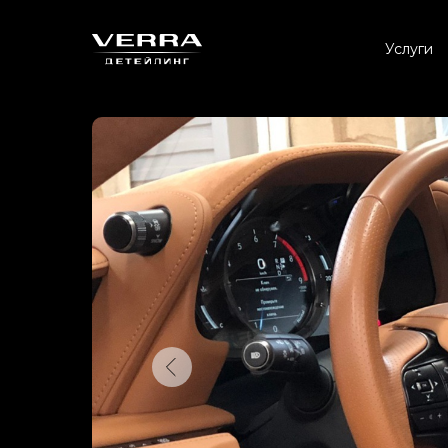
Услуги
ЗАГ
Кнопка
50
14
35
25