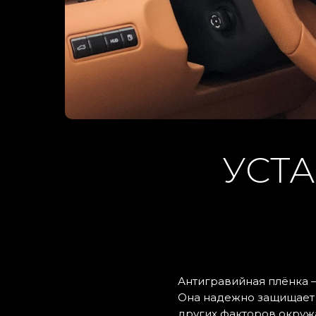
ЗАГ
Кнопка
50
14
УСТ
35
25
Антигравийная плёнка 
Она надежно защищает а
других факторов окру