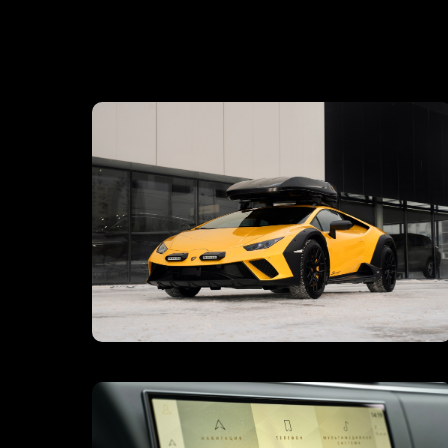
ЗАГ
Кнопка
50
14
35
25