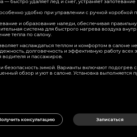
а — быстро удаляет лёд и снег, устраняет запотевание
 особенно удобно при управлении с ручной коробкой п
евание и образование наледи, обеспечивая правильну
ительная система для быстрого нагрева воздуха внут
ие тепла по салону.
озволяет наслаждаться теплом и комфортом в салоне н
ежность, долговечность и эффективную работу всех 
 водителя и пассажиров.
безопасность зимой. Варианты включают подогрев сид
енный обзор и уют в салоне. Установка выполняется п
Получить консультацию
Записаться