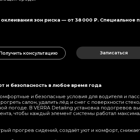
оклеивания зон риска — от 38 000 ₽. Специальное 
Записаться
Получить консультацию
Текст
т и безопасность в любое время года
15
омфортные и безопасные условия для водителя и пасс
12
греть салон, удалить лёд и снег с поверхности стек
ной погоде. В VERRA Detailing установка подогревов в
ента, чтобы каждый элемент системы работал максима
ый прогрев сидений, создаёт уют и комфорт, снижает