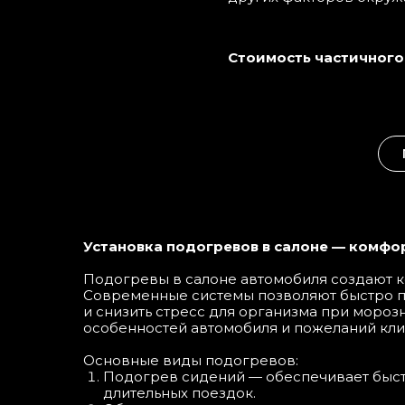
Стоимость частичного 
ЗАГ
Кнопка
Установка подогревов в салоне — комфор
50
14
Подогревы в салоне автомобиля создают к
35
Современные системы позволяют быстро про
и снизить стресс для организма при мороз
25
особенностей автомобиля и пожеланий кли
ЗАГ
Кнопка
Основные виды подогревов:
50
14
Подогрев сидений — обеспечивает быстр
35
длительных поездок.