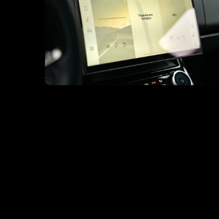
ЗАГ
Кнопка
50
14
35
25